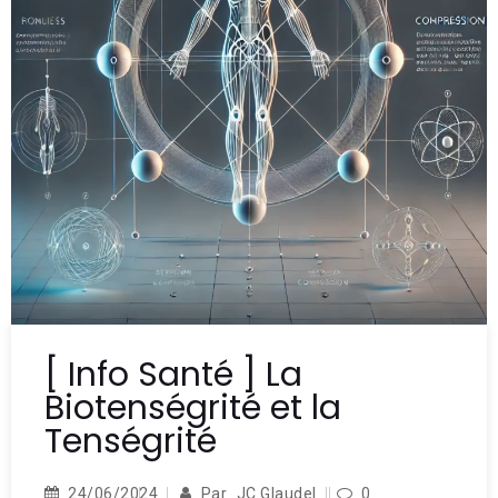
[ Info Santé ] La
Biotenségrité et la
Tenségrité
24/06/2024
Par
JC Glaudel
0