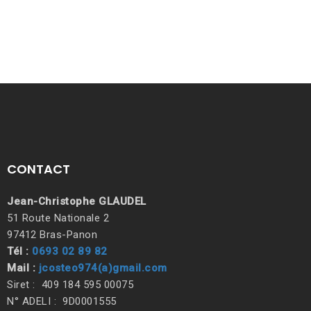
CONTACT
Jean-Christophe GLAUDEL
51 Route Nationale 2
97412 Bras-Panon
Tél :
0693 02 89 82
Mail :
jcosteo974(a)gmail.com
Siret : 409 184 595 00075
N° ADELI : 9D0001555