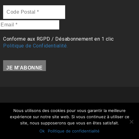
Code
Postal
*
Email
*
Conforme aux RGPD / Désabonnement en 1 clic
Politique de Confidentialité.
Tous droits réservés (c) Jean-Christophe GLAUDEL /
Nous utilisons des cookies pour vous garantir la meilleure
Ostéopathe 97412 |
Mentions légales
|
Politique de
expérience sur notre site web. Si vous continuez à utiliser ce
Confidentialité
| Site WordPress propulsé par
MimiLaFouine
site, nous supposerons que vous en êtes satisfait.
Ok
Politique de confidentialité