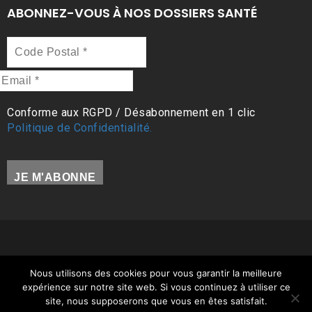
ABONNEZ-VOUS À NOS DOSSIERS SANTÉ
Code
Postal
*
Email
*
Conforme aux RGPD / Désabonnement en 1 clic
Politique de Confidentialité.
Tous droits réservés (c) Jean-Christophe GLAUDEL /
Nous utilisons des cookies pour vous garantir la meilleure
Ostéopathe 97412 |
Mentions légales
|
Politique de
expérience sur notre site web. Si vous continuez à utiliser ce
Confidentialité
| Site WordPress propulsé par
MimiLaFouine
site, nous supposerons que vous en êtes satisfait.