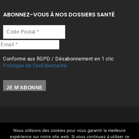
ABONNEZ-VOUS À NOS DOSSIERS SANTÉ
Code
Postal
*
Email
*
Conforme aux RGPD / Désabonnement en 1 clic
Politique de Confidentialité.
Tous droits réservés (c) Jean-Christophe GLAUDEL /
Nous utilisons des cookies pour vous garantir la meilleure
Ostéopathe 97412 |
Mentions légales
|
Politique de
expérience sur notre site web. Si vous continuez à utiliser ce