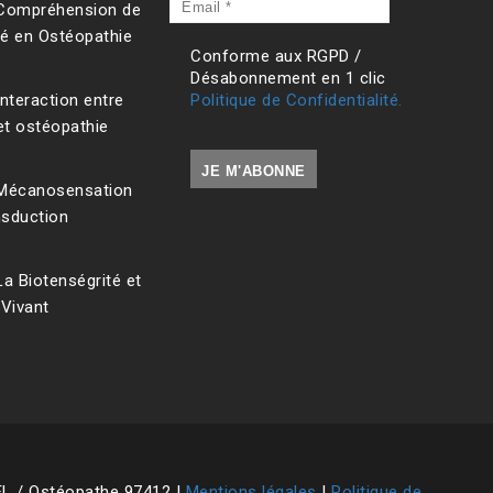
Email
] Compréhension de
*
té en Ostéopathie
Conforme aux RGPD /
Désabonnement en 1 clic
Interaction entre
Politique de Confidentialité.
et ostéopathie
] Mécanosensation
sduction
 La Biotenségrité et
 Vivant
EL / Ostéopathe 97412 |
Mentions légales
|
Politique de