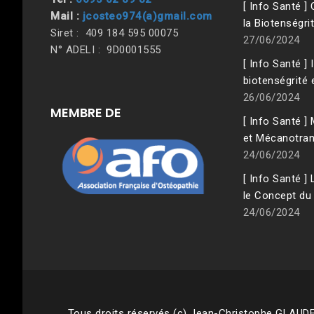
[ Info Santé 
Mail :
jcosteo974(a)gmail.com
la Biotenségri
Siret : 409 184 595 00075
27/06/2024
N° ADELI : 9D0001555
[ Info Santé ] 
biotenségrité 
26/06/2024
MEMBRE DE
[ Info Santé 
et Mécanotran
24/06/2024
[ Info Santé ]
le Concept du
24/06/2024
Tous droits réservés (c) Jean-Christophe GLAUD