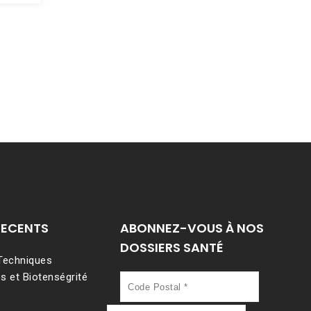
RECENTS
ABONNEZ-VOUS À NOS
DOSSIERS SANTÉ
 Techniques
s et Biotenségrité
Code
Postal
*